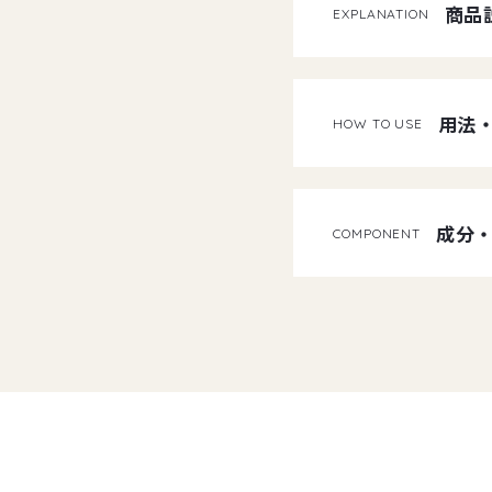
商品
EXPLANATION
用法
HOW TO USE
成分
COMPONENT