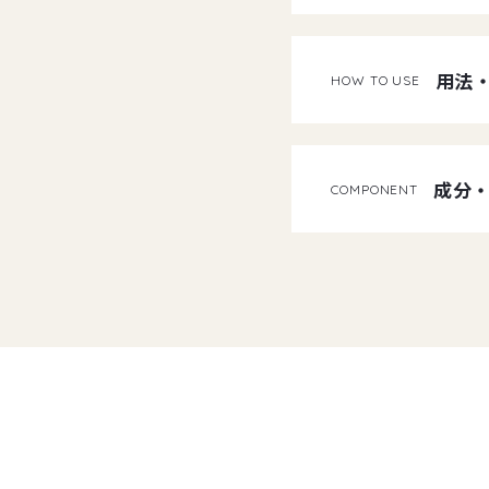
用法
HOW TO USE
成分
COMPONENT