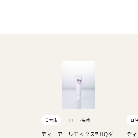
美容液
ロート製薬
日
ディーアールエックス® HQダ
ディ