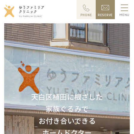
PHONE
RESERVE
MENU
天白区植田に根ざした
家族ぐるみで
お付き合いできる
ホームドクター